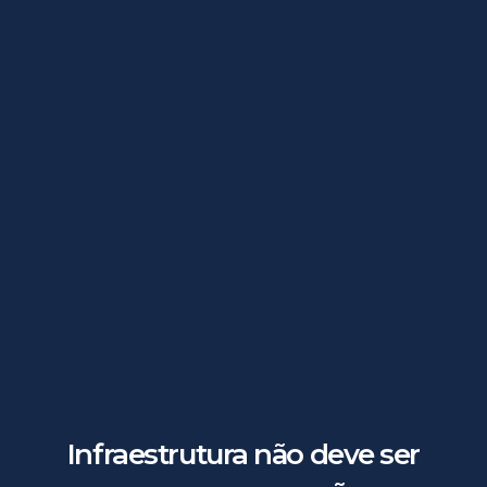
Otimização de performance
Ajustes para melhorar velocidade e eficiência do
ambiente.
Suporte especializa
Atendimento para resolução de prob
acompanhamento técnico.
Infraestrutura não deve ser