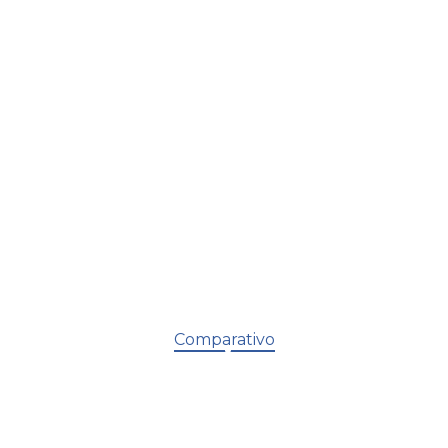
Crescimento sustentável
Infraestrutura preparada para acompanhar
expansão do negócio.
Comparativo