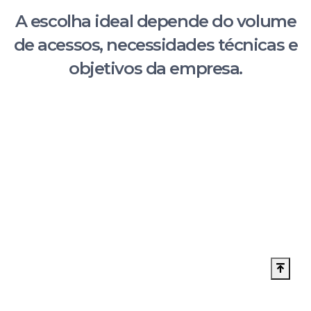
A escolha ideal depende do volume
de acessos, necessidades técnicas e
objetivos da empresa.
Tipo
Quando utilizar
Bene
Meno
Compartilhada
Projetos pequenos
inicia
Empresas em
Mais
VPS