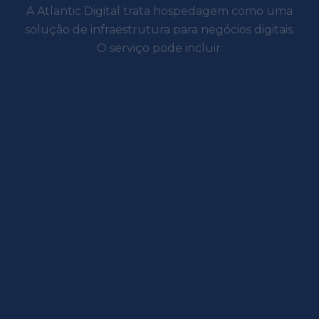
A Atlantic Digital trata hospedagem como uma
solução de infraestrutura para negócios digitais.
O serviço pode incluir:
spedagem gerenciada
ento e gerenciamento do ambiente para
reduzir riscos operacionais.