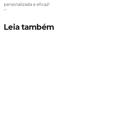
personalizada e eficaz!
“`
Leia também
18
Nov
nd Marketing